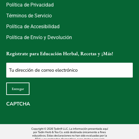
Política de Privacidad
Términos de Servicio
Política de Accesibilidad
Política de Envío y Devolución
Regístrate para Educación Herbal, Recetas y ¡Más!
Correo
electrónico
(Obligatorio)
Entregar
CAPTCHA
Copyright © 2026 Tadin® LLC. La información presentada aquí
por Tadin Herb & Tea Co. está destinada únicamente a fines
educativos. Estas declaraciones no han sido evaluadas por la