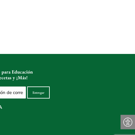
e para Educación
ecetas y ¡Más!
Entregar
co
o)
A