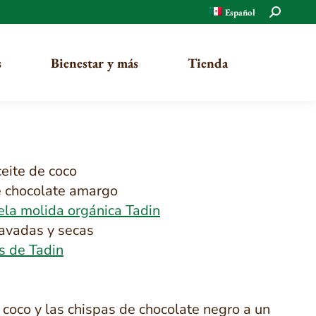
Buscar:
Español
s
Bienestar y más
Tienda
Orgánico
eite de coco
Tradicional
e chocolate amargo
ela molida orgánica Tadin
lavadas y secas
s de Tadin
 coco y las chispas de chocolate negro a un