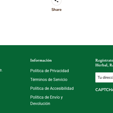
Share
Información
Regístrat
Herbal, R
e.
Política de Privacidad
Correo
Términos de Servicio
electróni
(Obligatori
Política de Accesibilidad
CAPTCH
Política de Envío y
Devolución