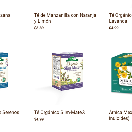
nzana
Té de Manzanilla con Naranja
Té Orgánic
y Limón
Lavanda
$
3.89
$
4.99
s Serenos
Té Orgánico Slim-Mate®
Árnica Mex
inuloides)
$
4.99