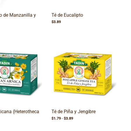
o de Manzanilla y
Té de Eucalipto
$
3.89
icana (Heterotheca
Té de Piña y Jengibre
Rango
$
1.79
-
$
3.89
de
precios: