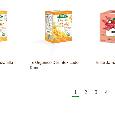
zanilla
Té Orgánico Desintoxicador
Té de Jam
Dandi
1
2
3
4