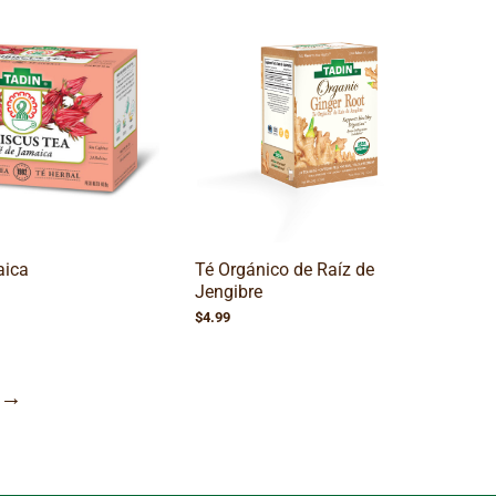
desde
$1.79
hasta
$3.89
aica
Té Orgánico de Raíz de
Jengibre
$
4.99
→