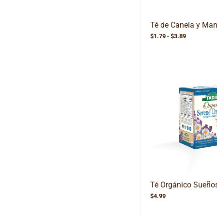
Té de Canela y Ma
Rango
$
1.79
-
$
3.89
de
precios:
desde
$1.79
hasta
$3.89
Té Orgánico Sueño
$
4.99