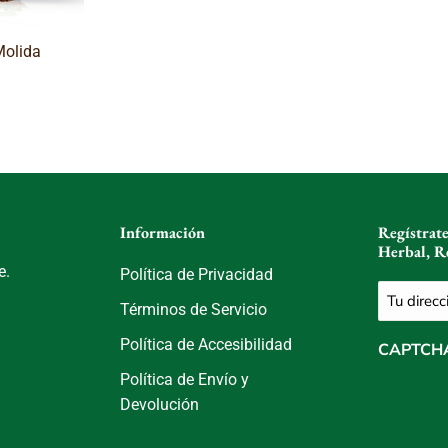
Molida
Información
Regístrat
Herbal, R
e.
Política de Privacidad
Correo
Términos de Servicio
electróni
(Obligatori
Política de Accesibilidad
CAPTCH
Política de Envío y
Devolución