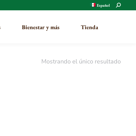
Buscar:
Español
s
Bienestar y más
Tienda
Mostrando el único resultado
Orgánico
Tradicional