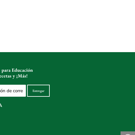
e para Educación
ecetas y ¡Más!
Entregar
co
o)
A