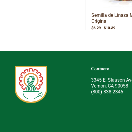
Semilla de Linaza 
Original
Rango
$
6.29
-
$
10.39
de
precios:
desde
$6.29
hasta
$10.39
Contacto
3345 E. Slauson Av
Vernon, CA 90058
(800) 838-2346