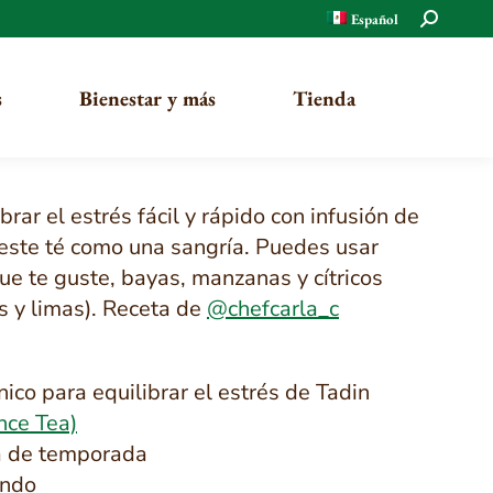
Buscar:
Español
s
Bienestar y más
Tienda
brar el estrés fácil y rápido con infusión de
 este té como una sangría. Puedes usar
Orgánico
que te guste, bayas, manzanas y cítricos
Tradicional
s y limas). Receta de
@chefcarla_c
ico para equilibrar el estrés de Tadin
nce Tea)
ca de temporada
endo