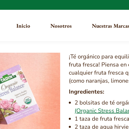
Inicio
Nosotros
Nuestras Marca
¡Té orgánico para equili
fruta fresca! Piensa en
cualquier fruta fresca 
(como naranjas, limone
Ingredientes:
2 bolsitas de té
orgán
(Organic Stress Bala
1 taza de fruta fres
2 taza de agua hirvi