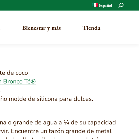
Buscar:
Español
s
Bienestar y más
Tienda
Orgánico
te de coco
n Bronco Té®
Tradicional
l
o molde de silicona para dulces.
ana o grande de agua a ¼ de su capacidad
rvir. Encuentre un tazón grande de metal